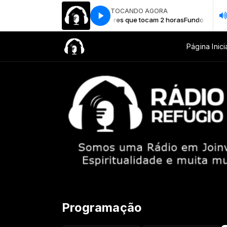
TOCANDO AGORA
eflexão Yeshua (Playlist) Louvores que tocam 2 horas
Fundo Musical Par
Página Inici
Programação