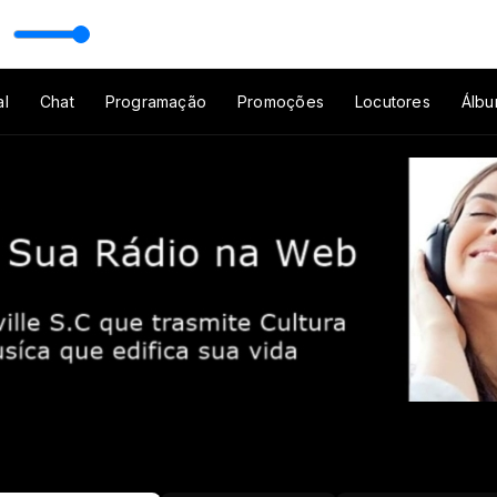
a Oração e Reflexão Yeshua (Playlist) Louvores que tocam 2 horas
al
Chat
Programação
Promoções
Locutores
Álbu